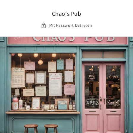
Direkt
zum
Inhalt
Chao‘s Pub
Mit Passwort betreten